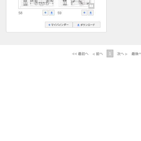
58
59
1