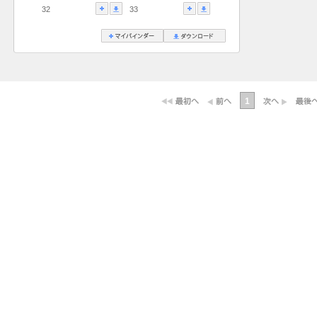
32
33
1